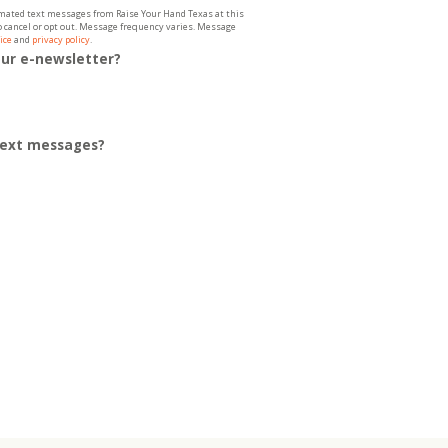
tomated text messages from Raise Your Hand Texas at this
to cancel or opt out. Message frequency varies. Message
ice
and
privacy policy
.
our e-newsletter?
 text messages?