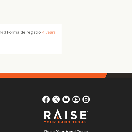
shed
Forma de registro
4 years
Raise Your Hand Texas