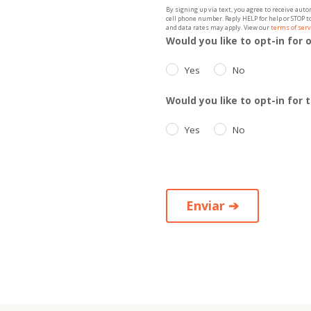
By signing up via text, you agree to receive au
cell phone number. Reply HELP for help or STOP 
and data rates may apply. View our
terms of serv
Would you like to opt-in for 
Yes
No
Would you like to opt-in for
Yes
No