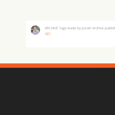
ARCHIVE Tags made by Jonah Archive
publi
ago